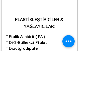
PLASTİKLEŞTİRİCİLER &
YAĞLAYICILAR:
* Ftalik Anhidrit ( PA )
* Di-2-Etilhekzil Ftalat
* Dioctyl adipate
* Polietilen wax
Contact
Like what you see? Get in
touch to learn more.