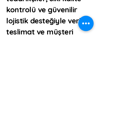
kontrolü ve güvenilir
lojistik desteğiyle verimli
teslimat ve müşteri
memnuniyeti sağlamayı
hedefler. Şirketimiz,
sektördeki itibarlı
tedarikçilerle iş birliği
yaparak müşterilerine
yüksek kaliteli
hammadde sağlar ve
lojistik süreçlerinde
destek olur.